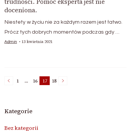
trudności. Pomoc eksperta jest nie
doceniona.
Niestety w życiu nie za każdym razem jest łatwo.
Prócz tych dobrych momentów podczas gdy …
13 kwietnia 2021
Admin
Nawigacja
1
…
16
17
18
Strona
Strona
Strona
Strona
po
Kategorie
wpisach
Bez kategorii