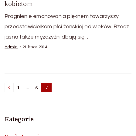
kobietom
Pragnienie emanowania pięknem towarzyszy
przedstawicielkom płci żeńskiej od wieków. Rzecz
jasna także mężczyźni dbają się …
21 lipca 2014
Admin
Nawigacja
1
…
6
7
Strona
Strona
Strona
po
Kategorie
wpisach