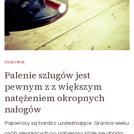
ZDROWIE
Palenie szlugów jest
pewnym z z większym
natężeniem okropnych
nałogów
Papierosy są bardzo uzależniające. Granica wieku
osób sięgających po papierosy stale się obniża.